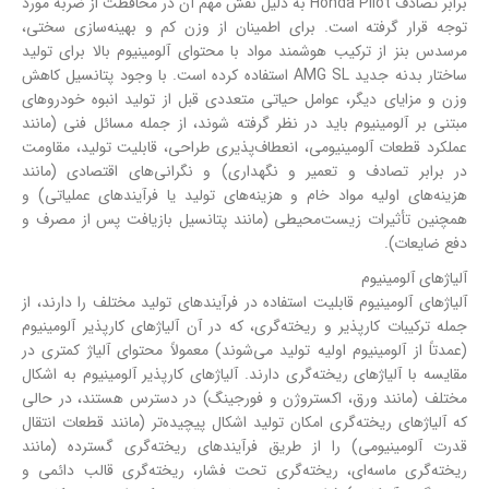
برابر تصادف Honda Pilot به دلیل نقش مهم آن در محافظت از ضربه مورد
توجه قرار گرفته است. برای اطمینان از وزن کم و بهینه‌سازی سختی،
مرسدس بنز از ترکیب هوشمند مواد با محتوای آلومینیوم بالا برای تولید
ساختار بدنه جدید AMG SL استفاده کرده است. با وجود پتانسیل کاهش
وزن و مزایای دیگر، عوامل حیاتی متعددی قبل از تولید انبوه خودروهای
مبتنی بر آلومینیوم باید در نظر گرفته شوند، از جمله مسائل فنی (مانند
عملکرد قطعات آلومینیومی، انعطاف‌پذیری طراحی، قابلیت تولید، مقاومت
در برابر تصادف و تعمیر و نگهداری) و نگرانی‌های اقتصادی (مانند
هزینه‌های اولیه مواد خام و هزینه‌های تولید یا فرآیندهای عملیاتی) و
همچنین تأثیرات زیست‌محیطی (مانند پتانسیل بازیافت پس از مصرف و
دفع ضایعات).
آلیاژهای آلومینیوم
آلیاژهای آلومینیوم قابلیت استفاده در فرآیندهای تولید مختلف را دارند، از
جمله ترکیبات کارپذیر و ریخته‌گری، که در آن آلیاژهای کارپذیر آلومینیوم
(عمدتاً از آلومینیوم اولیه تولید می‌شوند) معمولاً محتوای آلیاژ کمتری در
مقایسه با آلیاژهای ریخته‌گری دارند. آلیاژهای کارپذیر آلومینیوم به اشکال
مختلف (مانند ورق، اکستروژن و فورجینگ) در دسترس هستند، در حالی
که آلیاژهای ریخته‌گری امکان تولید اشکال پیچیده‌تر (مانند قطعات انتقال
قدرت آلومینیومی) را از طریق فرآیندهای ریخته‌گری گسترده (مانند
ریخته‌گری ماسه‌ای، ریخته‌گری تحت فشار، ریخته‌گری قالب دائمی و