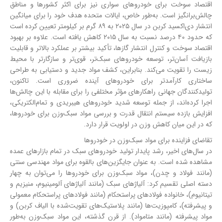
اقتصاد سوخت برای خودروهای سواری نیز برای اکثر کشورها و مناطق
چالش‌برانگیز است. به‌طور خاص، ایالات متحده هدف خود را برای میانگین
انتشار دی‌اکسید کربن در سال ۲۰۲۵ به ۸۹ گرم بر کیلومتر تعیین کرده است
که حدود ۴۰ درصد نسبت به سال ۲۰۱۵ کاهش یافته است. علاوه بر بهبود
اقتصاد سوخت و کنترل انتشار گازها، تأکید بیشتر بر عملکرد بالاتر و قابلیت
بازیافت آسان‌تر، توسعه خودروهای سبک‌تر، قوی‌تر و سازگارتر با محیط
زیست را تقویت می‌کند. بنابراین، کشف مواد جدید و دستیابی به طراحی
ساختاری کارآمدتر برای خودروهای آینده ضروری است. تاکنون،
تولیدکنندگان جهانی راهکارهای مؤثر مختلفی را برای مقابله با این چالش‌ها
اجرا کرده‌اند، از جمله توسعه شدید خودروهای هیبریدی و تمام‌الکتریکی،
افزایش بازده سیستم انتقال قدرت و بررسی مواد سبک‌وزن برای خودروها،
که در این میان کاهش وزن در اولویت قرار دارد.
تقاضای فزاینده برای مواد سبک‌وزن در خودروها
در سال‌های اخیر، رشد پایدار تولید خودروهای سبک در تمام بازارهای عمده
مشاهده شده است. به عنوان جایگزین‌های بالقوه برای مواد مهندسی سنتی
(مانند فولاد و چدن)، مواد سبک‌وزن برای خودروها را می‌توان به چهار
دسته اصلی تقسیم کرد: آلیاژهای سبک (مانند آلیاژهای آلومینیوم، منیزیم و
تیتانیوم)، خانواده فولادهای پراستحکام (مانند فولادهای پراستحکام معمولی
و پیشرفته)، کامپوزیت‌ها (مانند پلاستیک‌های تقویت‌شده با الیاف کربن) و
مواد پیشرفته (مانند متامواد). از قرن گذشته، این مواد سبک‌وزن به‌طور