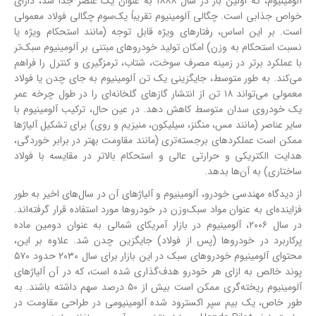
آلومینیوم، که اولین بار در سال ۱۸۸۸ به عنوان یک عنصر جدا شد، دارای
خواص جذابی است. چگالی آلومینیوم تقریباً یک‌سوم چگالی فولاد معمولی
است. بر این اساس، رفتارهای ویژه قابل توجه (مانند استحکام ویژه یا
نسبت استحکام به وزن) امکان تولید خودروهای مبتنی بر آلومینیوم سبک‌تر
با عملکرد برتر در زمینه مصرف سوخت، شتاب، ترمزگیری و کنترل را فراهم
می‌کند. به طور متوسط، جایگزینی یک تن آلومینیوم به جای چدن یا فولاد
معمولی می‌تواند ۱۸ تن از انتشار گازهای گلخانه‌ای را در طول چرخه عمر
یک خودروی سدان متوسط کاهش دهد. در عین حال، ترکیب آلومینیوم با
سایر عناصر (مانند مس، منگنز، سیلیکون، منیزیم و روی) برای تشکیل آلیاژها
ممکن است عملکردهای برجسته‌تری (مانند مقاومت بهتر در برابر خوردگی،
هدایت الکتریکی و حرارتی عالی و استحکام بالاتر در مقایسه با فولاد
ساختاری) به آن‌ها بدهد.
از دیدگاه مهندسی خودرو، آلومینیوم و آلیاژهای آن در سال‌های اخیر به طور
فزاینده‌ای به عنوان مواد سبک‌وزن در خودروها مورد استفاده قرار گرفته‌اند.
در سال ۲۰۰۶، آلومینیوم در بازار آمریکای شمالی به عنوان دومین ماده
پرکاربرد در خودروها (پس از فولاد) جایگزین چدن شد. علاوه بر این،
محتوای آلومینیوم خودروهای سبک در این بازار برای سال ۲۰۳۰ حدود ۵۷۰
پوند خالص به ازای هر خودرو هدف‌گذاری شده است، که در آن آلیاژهای
آلومینیوم ریخته‌گری ممکن است بیش از ۵۰ درصد سهم داشته باشند. به
طور خاص، یک بیم سپر اکسترود شده آلومینیومی در طراحی مقاومت در