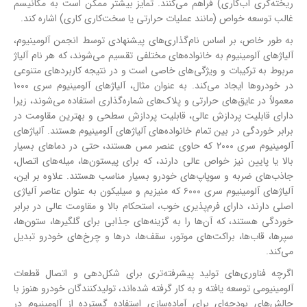
ریخته‌گری آب‌کاری) فراهم می‌کنند. تمایز بیشتر ممکن است به مکانیسم
غالب توسعه خواص (مانند عملیات حرارتی یا سخت‌کاری کاری) اشاره کند.
به طور خاص، بر اساس نام‌گذاری‌های پیشنهادی توسط انجمن آلومینیوم،
آلیاژهای آلومینیوم به خانواده‌های مختلفی تقسیم می‌شوند، که هر نام آلیاژ
مربوط به ترکیبات و ویژگی‌های خاصی است و در نتیجه کاربردهای متنوعی
در خودروها ایجاد می‌کند. به عنوان مثال، آلیاژهای آلومینیوم سری ۱۰۰۰
معمولاً در عایق‌های حرارتی و پلاک‌های شماره‌گذاری استفاده می‌شوند، زیرا
دارای قابلیت پردازش عالی، قابلیت پردازش سطحی و بهترین مقاومت در
برابر خوردگی در بین تمام خانواده‌های آلیاژهای آلومینیوم هستند. آلیاژهای
آلومینیوم سری ۲۰۰۰ که حاوی عنصر مس هستند، حتی در دماهای بسیار
بالا یا پایین نیز خواص عالی دارند، که برای پیستون‌ها، میله‌های اتصال،
جاذب‌های ضربه و سوپاپ‌های خودرو بسیار مناسب هستند. علاوه بر این،
آلیاژهای آلومینیوم سری ۶۰۰۰ که منیزیم و سیلیکون به عنوان عناصر آلیاژی
اصلی دارند، دارای فرم‌پذیری خوب، استحکام بالا و مقاومت عالی در برابر
خوردگی هستند، که آن‌ها را به گزینه‌های جذابی برای گلگیرها، ستون‌ها،
سپرها، قاب‌ها، براکت‌های موتور، سقف‌ها، درها و چرخ‌های خودرو تبدیل
می‌کند.
اگرچه فناوری‌های تولید پیشرفته‌تری برای شکل‌دهی و اتصال قطعات
آلومینیومی توسعه یافته و به کار گرفته شده‌اند، تولیدکنندگان خودرو هنوز با
چالش‌های بودجه‌ای برای آماده‌سازی استفاده گسترده از آلومینیوم در