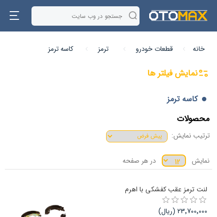
خانه
قطعات خودرو
ترمز
کاسه ترمز
نمایش فیلتر ها
کاسه ترمز
محصولات
ترتیب نمایش:
نمایش
در هر صفحه
لنت ترمز عقب کفشکی با اهرم
23٬700٬000 (ریال)