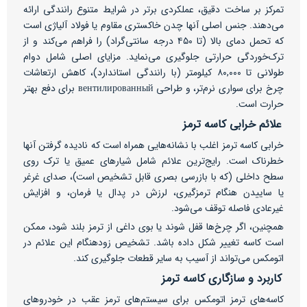
تمرکز بر ساخت دقیق، عملکردی برتر در شرایط متنوع رانندگی ارائه
می‌دهند. جنس اصلی آنها چدن خاکستری مقاوم یا فولاد آلیاژی است
که تحمل دمای بالا (تا ۴۵۰ درجه سانتی‌گراد) را فراهم می‌کند و از
ترک‌خوردگی حرارتی جلوگیری می‌نماید. مزایای اصلی شامل دوام
طولانی تا ۸۰,۰۰۰ کیلومتر (با رانندگی استاندارد)، کاهش ارتعاشات
چرخ برای سواری نرم‌تر، و طراحی вентилированный برای دفع بهتر
حرارت است.
علائم خرابی کاسه ترمز
خرابی کاسه ترمز اغلب با نشانه‌هایی همراه است که نادیده گرفتن آنها
خطرناک است. رایج‌ترین علائم شامل شیارهای عمیق یا ترک روی
سطح داخلی (که با بازرسی بصری قابل تشخیص است)، صدای غرغر
یا ساییدن هنگام ترمزگیری، لرزش در پدال یا فرمان، و افزایش
غیرعادی فاصله توقف می‌شود.
همچنین، اگر چرخ‌ها قفل شوند یا بوی داغی از ترمز بلند شود، ممکن
است کاسه تغییر شکل داده باشد. تشخیص زودهنگام این علائم در
اتومکس می‌تواند از آسیب به سایر قطعات جلوگیری کند.
کاربرد و سازگاری کاسه ترمز
کاسه‌های ترمز اتومکس برای سیستم‌های ترمز عقب در خودروهای