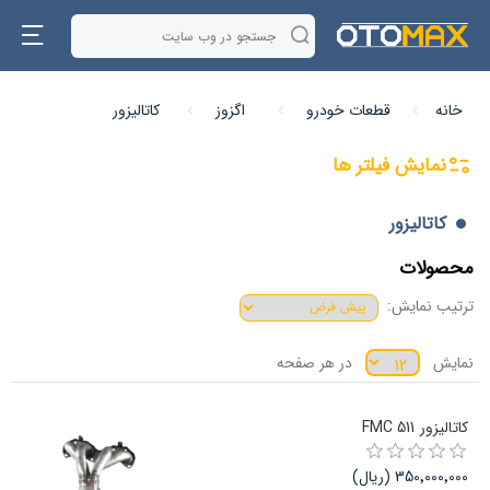
خانه
قطعات خودرو
اگزوز
کاتالیزور
نمایش فیلتر ها
کاتالیزور
محصولات
ترتیب نمایش:
نمایش
در هر صفحه
کاتالیزور FMC 511
350٬000٬000 (ریال)