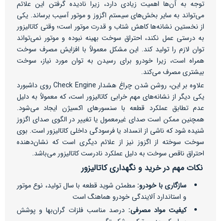
توجه به آن‌ها اهمیت زیادی دارد، زیرا نادیده گرفتن این علائم
می‌تواند به سایر بخش‌های سیستم اگزوز و موتور آسیب برساند. یکی
از نخستین نشانه‌ها کاهش شتاب و قدرت موتور است؛ وقتی کاتالیزور
به درستی عمل نکند، احتراق سوخت بهینه نبوده و موتور نمی‌تواند
توان لازم را تولید کند. این مشکل معمولاً با افزایش مصرف سوخت
همراه است، زیرا خودرو برای رسیدن به توان مورد نیاز، سوخت
بیشتری مصرف می‌کند.
علاوه بر این، روشن شدن چراغ هشدار Check Engine روی داشبورد
یکی دیگر از نشانه‌های مهم خرابی کاتالیزور است، که معمولاً به دلیل
عدم تطابق عملکرد قطعه با سنسورهای اکسیژن ایجاد می‌شود.
همچنین ممکن است صدای غیرمعمول یا تغییر در الگوی صدای اگزوز
شنیده شود که ناشی از انسداد یا فرسودگی داخلی کاتالیزور است. بوی
سوخت سوخته از اگزوز نیز از علائم دیگری است که نشان‌دهنده
احتراق ناقص سوخت به دلیل عملکرد نادرست کاتالیزور می‌باشد.
نکات مهم در خرید و نگهداری کاتالیزور
سازگاری با خودرو:
مطمئن شوید قطعه با سال تولید، نوع موتور
و استاندارد آلایندگی خودرو هماهنگ است
کیفیت مواد مصرفی:
درصد مناسب فلزات گران‌بها و پوشش