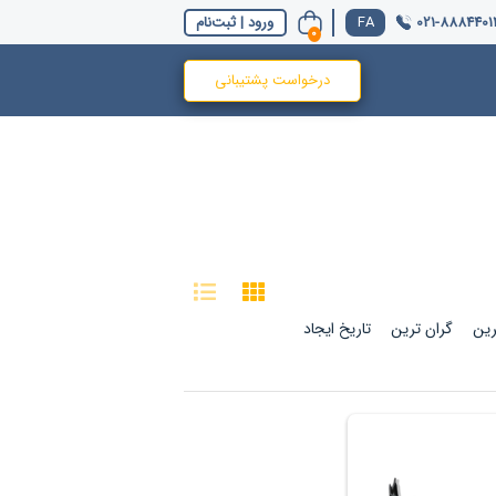
021-8884401
ورود | ثبت‌نام
0
درخواست پشتیبانی
رین
گران ترین
تاریخ ایجاد