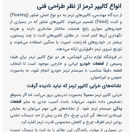
انواع کالیپر ترمز از نظر طراحی فنی
از دیدگاه مهندسی، کالیپرهای ترمز به دو نوع اصلی شناور (Floating)
و ثابت (Fixed) تقسیم می‌شوند. کالیپرهای شناور که در بسیاری از
خودروهای سواری رایج هستند، ساختار ساده‌تری دارند و هزینه
نگهداری آن‌ها کمتر است. در مقابل، کالیپرهای ثابت با چند پیستون،
بیشتر در خودروهای قدرتمند، اسپرت یا سنگین استفاده می‌شوند و
توزیع نیروی ترمز دقیق‌تری ارائه می‌دهند.
در فروشگاه لوازم یدکی اتومکس، هر دو نوع کالیپر ترمز برای طیف
وسیعی از
قطعات خودرو
ایرانی و خارجی موجود است تا انتخاب
قطعه دقیقاً متناسب با سیستم ترمز خودرو انجام شود، نه به‌صورت
عمومی و غیراصولی.
نشانه‌های خرابی کالیپر ترمز که نباید نادیده گرفت
خرابی کالیپر ترمز معمولاً به‌صورت تدریجی بروز می‌کند، اما اگر به‌موقع
تشخیص داده نشود، می‌تواند باعث آسیب جدی به سایر
قطعات
یدکی
سیستم ترمز شود. از نشانه‌های فنی مهم می‌توان به سایش
غیرعادی لنت‌ها، گیر کردن چرخ، داغ شدن بیش از حد دیسک، نشتی
روغن ترمز اطراف چرخ و کاهش محسوس قدرت ترمز اشاره کرد.
در بسیاری از موارد، رانندگان این علائم را به لنت یا دیسک نسبت