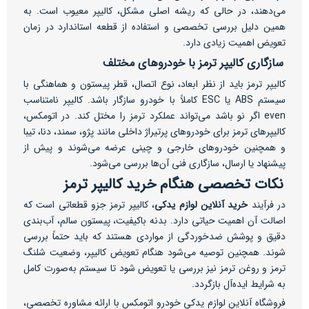
می‌دهند، در حالی که ریشه اصلی مشکل، کالیپر معیوب است. به
همین دلیل بررسی تخصصی و استفاده از قطعه استاندارد در زمان
تعویض اهمیت زیادی دارد.
سازگاری کالیپر ترمز با خودروهای مختلف
کالیپر ترمز باید از نظر ابعاد، نوع اتصال، قطر پیستون و هماهنگی با
سیستم ABS یا ESC کاملاً با خودرو سازگار باشد. کالیپر نامتناسب
even اگر نو باشد می‌تواند عملکرد ترمز را مختل کند. در اتومکس،
کالیپرهای ترمز برای خودروهای پرتیراژ داخلی مانند پژو، سمند، دنا، تیبا
و همچنین خودروهای خارجی و چینی عرضه می‌شوند و پیش از
پیشنهاد یا ارسال، سازگاری فنی آن‌ها بررسی می‌شود.
نکات تخصصی هنگام خرید کالیپر ترمز
در فرآیند
خرید آنلاین لوازم یدکی
، کالیپر ترمز جزو قطعاتی است که
اصالت آن اهمیت حیاتی دارد. بدنه باکیفیت، پیستون سالم، آب‌بندی
دقیق و پوشش ضدخوردگی از مواردی هستند که باید حتماً بررسی
شوند. همچنین توصیه می‌شود هنگام تعویض کالیپر، وضعیت شلنگ
ترمز و روغن ترمز نیز بررسی یا تعویض شود تا سیستم به‌صورت کامل
به شرایط ایده‌آل بازگردد.
فروشگاه آنلاین لوازم یدکی خودرو اتومکس با ارائه مشاوره تخصصی،