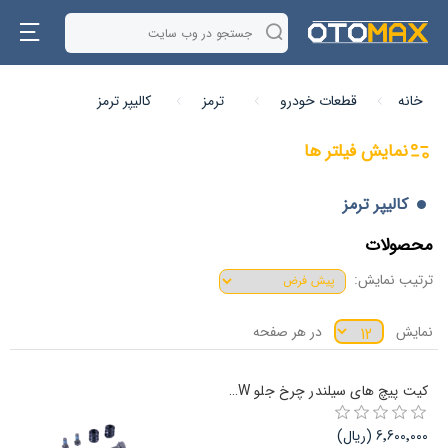
خانه
قطعات خودرو
ترمز
کالیپر ترمز
نمایش فیلتر ها
کالیپر ترمز
محصولات
ترتیب نمایش:
نمایش
در هر صفحه
کیت پیچ های سیلندر چرخ جلو TRW رنو ال 90
6٬600٬000 (ریال)