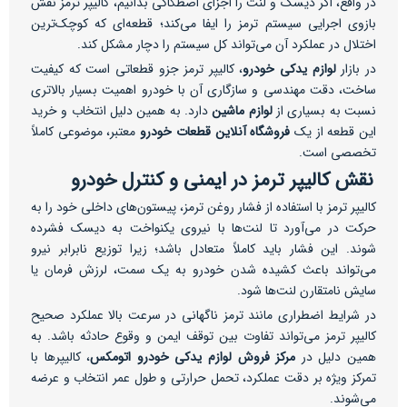
در واقع، اگر دیسک و لنت را اجزای اصطکاکی بدانیم، کالیپر ترمز نقش
بازوی اجرایی سیستم ترمز را ایفا می‌کند؛ قطعه‌ای که کوچک‌ترین
اختلال در عملکرد آن می‌تواند کل سیستم را دچار مشکل کند.
در بازار
لوازم یدکی خودرو
، کالیپر ترمز جزو قطعاتی است که کیفیت
ساخت، دقت مهندسی و سازگاری آن با خودرو اهمیت بسیار بالاتری
نسبت به بسیاری از
لوازم ماشین
دارد. به همین دلیل انتخاب و خرید
این قطعه از یک
فروشگاه آنلاین قطعات خودرو
معتبر، موضوعی کاملاً
تخصصی است.
نقش کالیپر ترمز در ایمنی و کنترل خودرو
کالیپر ترمز با استفاده از فشار روغن ترمز، پیستون‌های داخلی خود را به
حرکت در می‌آورد تا لنت‌ها با نیروی یکنواخت به دیسک فشرده
شوند. این فشار باید کاملاً متعادل باشد؛ زیرا توزیع نابرابر نیرو
می‌تواند باعث کشیده شدن خودرو به یک سمت، لرزش فرمان یا
سایش نامتقارن لنت‌ها شود.
در شرایط اضطراری مانند ترمز ناگهانی در سرعت بالا عملکرد صحیح
کالیپر ترمز می‌تواند تفاوت بین توقف ایمن و وقوع حادثه باشد. به
همین دلیل در
مرکز فروش لوازم یدکی خودرو اتومکس
، کالیپرها با
تمرکز ویژه بر دقت عملکرد، تحمل حرارتی و طول عمر انتخاب و عرضه
می‌شوند.