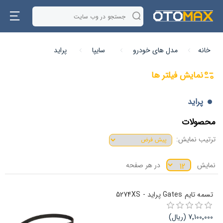
خانه
مدل های خودرو
سایپا
پراید
نمایش فیلتر ها
پراید
محصولات
ترتیب نمایش:
نمایش
در هر صفحه
تسمه تایم Gates پراید - 5274XS
7٬100٬000 (ریال)