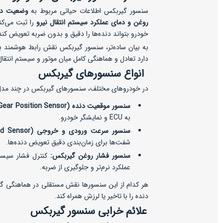
سنسور گیربکس اطلاعات حیاتی مربوط به
وضعیت دن
روغن و دمای عملکرد سیستم انتقال نیرو
خودرو بتواند دنده‌ها را دقیق و بدون ضربه تعویض کند
به بیان ساده‌تر، سنسور گیربکس نقش رابط هوشمند بی
دارد تعادل و هماهنگی کامل میان موتور و سیستم انتقال
انواع سنسورهای گیربکس
در خودروهای مختلف، سنسورهای گیربکس در چند مدل 
سنسور موقعیت دنده (Gear Position Sensor):
به ECU و نمایشگر خودرو.
سنسور سرعت ورودی و خروجی (Input / Output Speed Sensor):
شفت‌ها برای زمان‌بندی دقیق تعویض دنده‌ها.
سنسور فشار روغن گیربکس:
کنترل فشار سیست
عملکرد نرم‌تر و جلوگیری از ضربه.
هر کدام از این سنسورها نقش مستقلی در هماهنگی گی
دنده را با تاخیر یا لرزش همراه کند.
علائم خرابی سنسور گیربکس