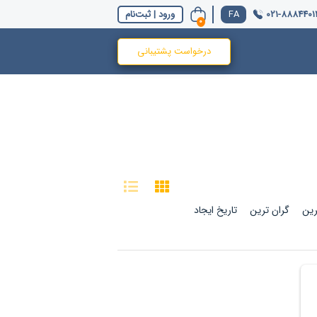
021-8884401
ورود | ثبت‌نام
0
درخواست پشتیبانی
رین
گران ترین
تاریخ ایجاد