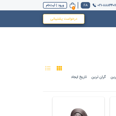
021-8884401
ورود | ثبت‌نام
0
درخواست پشتیبانی
رین
گران ترین
تاریخ ایجاد