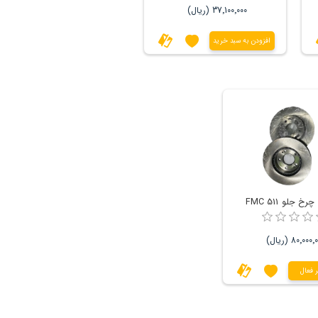
37٬100٬000 (ریال)
افزودن به سبد خرید
 جلو FMC 511
80٬000 (ریال)
 فعال