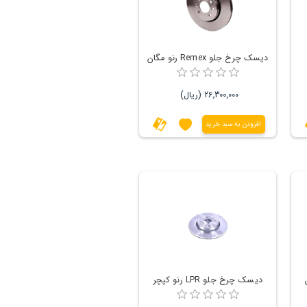
دیسک چرخ جلو Remex رنو مگان
26٬300٬000 (ریال)
افزودن به سبد خرید
دیسک چرخ جلو LPR رنو کپچر