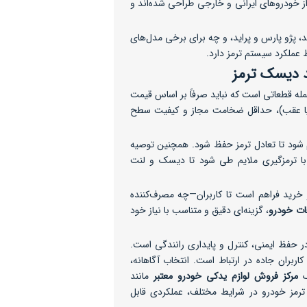
خودروهای ایرانی و خارجی طراحی شده‌اند و
دروهای پرکاربرد داخلی مانند پژو ۴۰۵، سمند، پژو پارس و پراید، و چه برای برخی مدل‌های
عملکرد سیستم ترمز دارد.
 دیسک ترمز
مله قطعاتی است که نباید صرفاً بر اساس قیمت
 یا عقب)، حداقل ضخامت مجاز و کیفیت سطح
 شود تا تعادل ترمز حفظ شود. همچنین توصیه
ود پس از نصب، یک دوره آب‌بندی (Run-in) با ترمزگیری ملایم طی شود تا دیسک و لنت
رید فراهم است تا کاربران—چه مصرف‌کننده
ات خودرو
، گزینه‌ای دقیق و متناسب با نیاز خود
 حفظ ایمنی، کنترل و پایداری رانندگی است.
ربران جاده در ارتباط است. انتخاب آگاهانه،
ک
مرکز فروش لوازم یدکی خودرو معتبر
مانند
ترمز خودرو در شرایط مختلف، عملکردی قابل