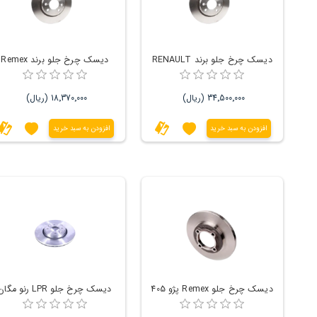
دیسک چرخ جلو برند RENAULT
دیسک چرخ جلو برند Remex
34٬500٬000 (ریال)
18٬370٬000 (ریال)
افزودن به سبد خرید
افزودن به سبد خرید
دیسک چرخ جلو Remex پژو 405
دیسک چرخ جلو LPR رنو مگان