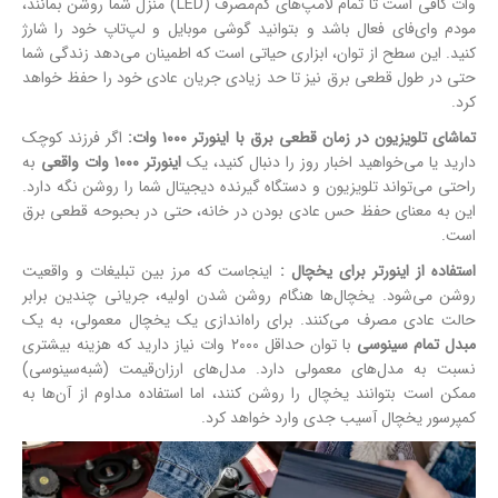
وات کافی است تا تمام لامپ‌های کم‌مصرف (LED) منزل شما روشن بمانند،
مودم وای‌فای فعال باشد و بتوانید گوشی موبایل و لپ‌تاپ خود را شارژ
کنید. این سطح از توان، ابزاری حیاتی است که اطمینان می‌دهد زندگی شما
حتی در طول قطعی برق نیز تا حد زیادی جریان عادی خود را حفظ خواهد
کرد.
تماشای تلویزیون در زمان قطعی برق با اینورتر ۱۰۰۰ وات:
اگر فرزند کوچک
دارید یا می‌خواهید اخبار روز را دنبال کنید، یک
اینورتر ۱۰۰۰ وات واقعی
به
راحتی می‌تواند تلویزیون و دستگاه گیرنده دیجیتال شما را روشن نگه دارد.
این به معنای حفظ حس عادی بودن در خانه، حتی در بحبوحه قطعی برق
است.
استفاده از اینورتر برای یخچال :
اینجاست که مرز بین تبلیغات و واقعیت
روشن می‌شود. یخچال‌ها هنگام روشن شدن اولیه، جریانی چندین برابر
حالت عادی مصرف می‌کنند. برای راه‌اندازی یک یخچال معمولی، به یک
مبدل تمام سینوسی
با توان حداقل ۲۰۰۰ وات نیاز دارید که هزینه بیشتری
نسبت به مدل‌های معمولی دارد. مدل‌های ارزان‌قیمت (شبه‌سینوسی)
ممکن است بتوانند یخچال را روشن کنند، اما استفاده مداوم از آن‌ها به
کمپرسور یخچال آسیب جدی وارد خواهد کرد.