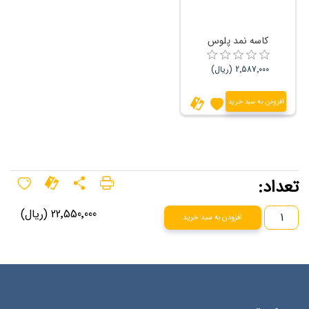
کاسه نمد پلوس
2٬587٬000 (ریال)
افزودن به سبد خرید
تعداد:
22٬550٬000 (ریال)
افزودن به سبد خرید