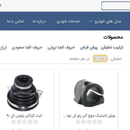
4
مدل های خودرو
خدمات خودرو
درباره ما
تماس با ما
محصولات
ترتیب نمایش:
پیش فرض
حروف الفبا نزولی
حروف الفبا صعودی
ارزا
نمایش
در هر صفحه
بوش لاستیک موج گیر رنو ال نود و ساندرو
کیت گردگیر پلوس ال 90