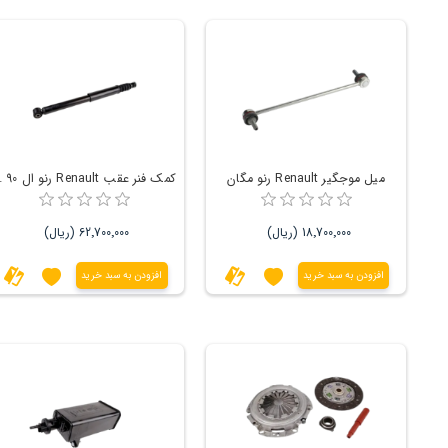
میل موجگیر Renault رنو مگان
کمک فنر ع
18٬700٬000 (ریال)
62٬700٬000 (ریال)
افزودن به سبد خرید
افزودن به سبد خرید