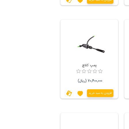
پمپ کلاچ
70٬400٬000 (ریال)
افزودن به سبد خرید