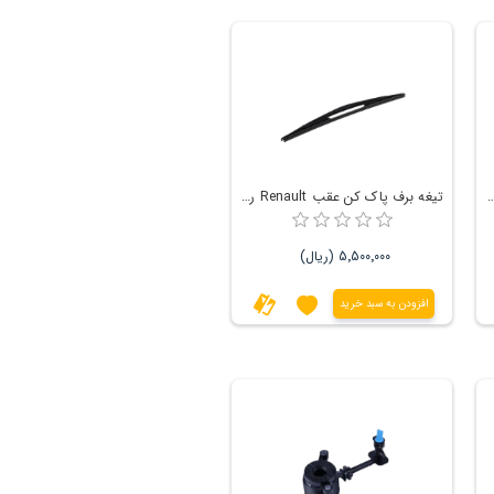
قب Renault رنو ال 90 وانت
تیغه برف پاک کن عقب Renault رنو ساندرو
5٬500٬000 (ریال)
افزودن به سبد خرید