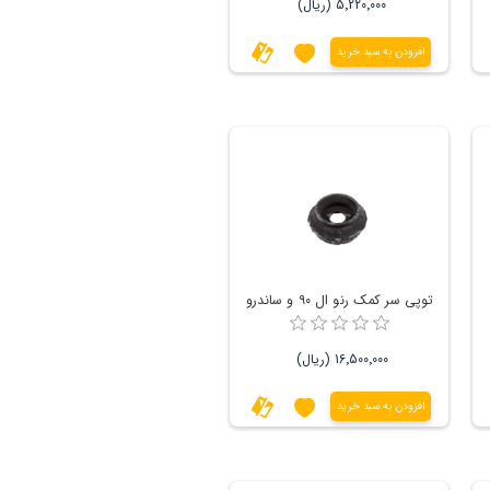
5٬220٬000 (ریال)
افزودن به سبد خرید
توپی سر کمک رنو ال ۹۰ و ساندرو
16٬500٬000 (ریال)
افزودن به سبد خرید