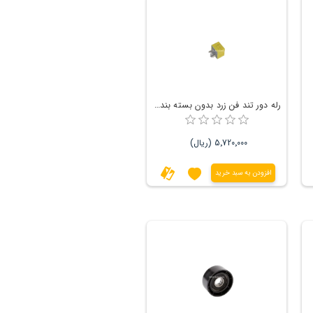
رله دور تند فن زرد بدون بسته بندی برند RENAULT
5٬720٬000 (ریال)
افزودن به سبد خرید