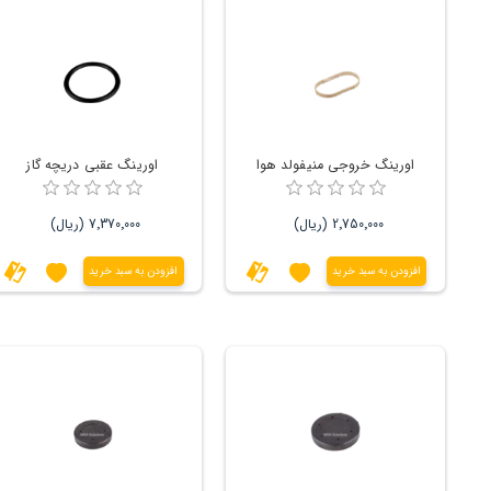
اورینگ خروجی منیفولد هوا
اورینگ عقبی دریچه گاز
2٬750٬000 (ریال)
7٬370٬000 (ریال)
افزودن به سبد خرید
افزودن به سبد خرید