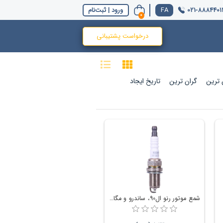
021-8884401
ورود | ثبت‌نام
0
درخواست پشتیبانی
ن ترین
گران ترین
تاریخ ایجاد
شمع موتور رنو ال90، ساندرو و مگان