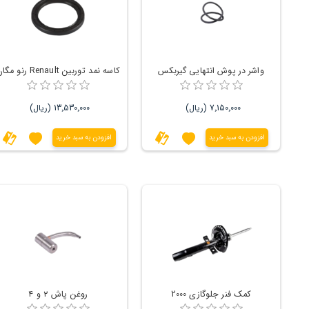
واشر در پوش انتهایی گیربکس
کاسه نمد توربین Renault رنو مگان
7٬150٬000 (ریال)
13٬530٬000 (ریال)
افزودن به سبد خرید
افزودن به سبد خرید
کمک فنر جلوگازی 2000
روغن پاش ۲ و ۴