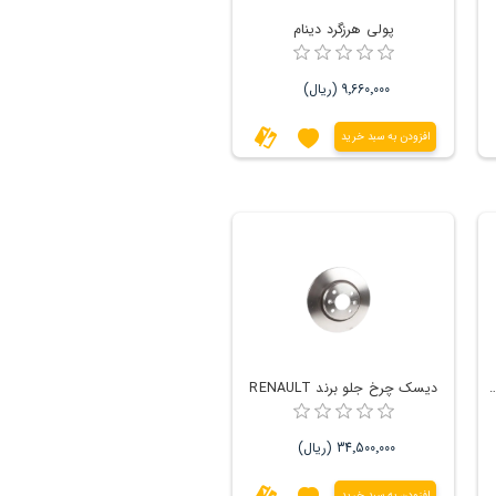
پولی هرزگرد دینام
9٬660٬000 (ریال)
افزودن به سبد خرید
گیر Renault رنو ال 90 و ساندرو
دیسک چرخ جلو برند RENAULT
34٬500٬000 (ریال)
افزودن به سبد خرید