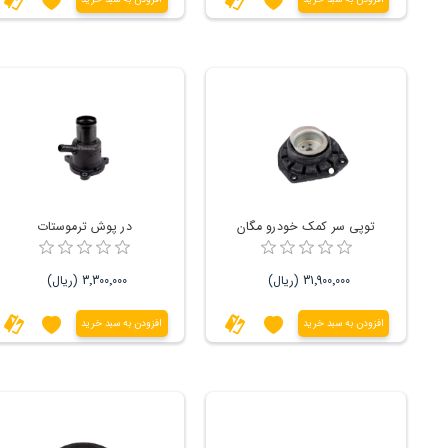
توپی سر کمک خودرو مگان
در پوش ترموستات
31٬900٬000 (ریال)
3٬300٬000 (ریال)
افزودن به سبد خرید
افزودن به سبد خرید