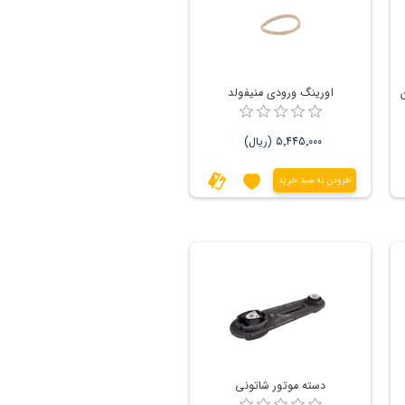
اورینگ ورودی منیفولد
5٬445٬000 (ریال)
افزودن به سبد خرید
دسته موتور شاتونی