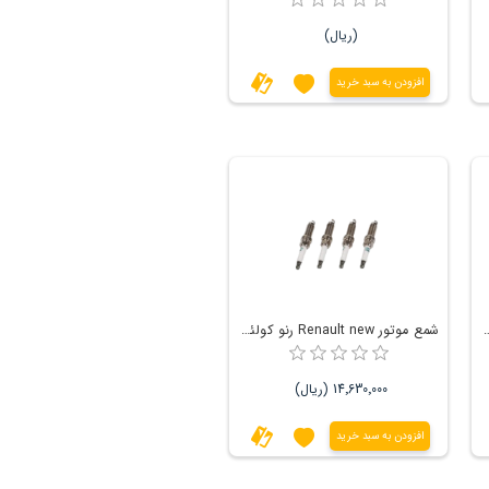
(ریال)
افزودن به سبد خرید
Rena رنو فلوئنس-تالیسمان-کولئوس-اسکالا
شمع موتور Renault new رنو کولئوس - نیسان ایکس تریل
14٬630٬000 (ریال)
افزودن به سبد خرید