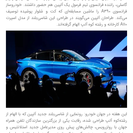
گاسلی، راننده فرانسوی تیم فرمول یک آلپین هم حضور داشتند. خودروساز
فرانسوی A390 را ماشین مسابقه‌ای که کت و شلوار پوشیده توصیف
می‌کند. طراحان آلپین می‌گویند در طراحی این شاسی‌بلند از مدل اسپرت
A110 کارخانه و رشته کوه آلپ الهام گرفته‌اند.
این هفته در جهان خودرو: رونمایی از شاسی‌بلند جدید آلپین که با الهام از
رشته‌کوه‌ آلپ طراحی شده، رقابت یکی از بزرگترین سازندگان تلفن همراه
جهان با رولزرویس، چالش‌های پیش روی مدیرعامل جدید استلانتیس و