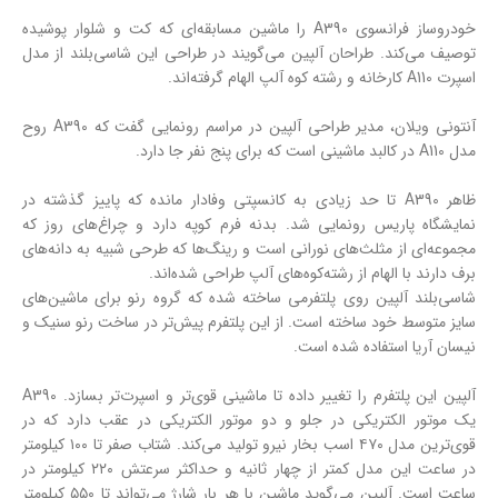
خودروساز فرانسوی A390 را ماشین مسابقه‌ای که کت و شلوار پوشیده
توصیف می‌کند. طراحان آلپین می‌گویند در طراحی این شاسی‌بلند از مدل
اسپرت A110 کارخانه و رشته کوه آلپ الهام گرفته‌اند.
آنتونی ویلان، مدیر طراحی آلپین در مراسم رونمایی گفت که A390 روح
مدل A110 در کالبد ماشینی است که برای پنج نفر جا دارد.
ظاهر A390 تا حد زیادی به کانسپتی وفادار مانده که پاییز گذشته در
نمایشگاه پاریس رونمایی شد. بدنه فرم کوپه دارد و چراغ‌های روز که
مجموعه‌ای از مثلث‌های نورانی است و رینگ‌ها که طرحی شبیه به دانه‌های
برف دارند با الهام از رشته‌کوه‌های آلپ طراحی شده‌اند.
شاسی‌بلند آلپین روی پلتفرمی ساخته شده که گروه رنو برای ماشین‌های
سایز متوسط خود ساخته است. از این پلتفرم پیش‌تر در ساخت رنو سنیک و
نیسان آریا استفاده شده است.
آلپین این پلتفرم را تغییر داده تا ماشینی قوی‌تر و اسپرت‌تر بسازد. A390
یک موتور الکتریکی در جلو و دو موتور الکتریکی در عقب دارد که در
قوی‌ترین مدل ۴۷۰ اسب بخار نیرو تولید می‌کند. شتاب صفر تا ۱۰۰ کیلومتر
در ساعت این مدل کمتر از چهار ثانیه و حداکثر سرعتش ۲۲۰ کیلومتر در
ساعت است. آلپین می‌گوید ماشین با هر بار شارژ می‌تواند تا ۵۵۰ کیلومتر