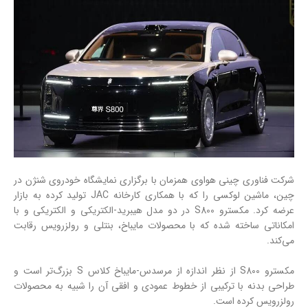
شرکت فناوری چینی هواوی همزمان با برگزاری نمایشگاه خودروی شنژن در
چین، ماشین لوکسی را که با همکاری کارخانه JAC تولید کرده به بازار
عرضه کرد. مکسترو S800 در دو مدل هیبرید-الکتریکی و الکتریکی و با
امکاناتی ساخته شده که با محصولات مایباخ، بنتلی و رولزرویس رقابت
می‌کند.
مکسترو S800 از نظر اندازه از مرسدس-مایباخ کلاس S بزرگ‌تر است و
طراحی بدنه با ترکیبی از خطوط عمودی و افقی آن را شبیه به محصولات
رولزرویس کرده است.