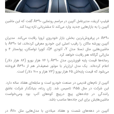
فیلیپ کریف، مدیرعامل آلپین در مراسم رونمایی A390 گفت که این ماشین
آلپین را به بازارهایی جدید وارد می‌کند تا مشتریانی تازه پیدا کند.
A390 در پرفروش‌ترین بخش بازار خودروی اروپا رقابت می‌کند. مدیران
آلپین پورشه ماکان را رقیب اصلی این خودرو معرفی کرده‌اند، اما A390 با
ماشین‌هایی مثل تسلا مدل Y، آئودی Q4، کوپرا تواسکان، پولستار ۴ و
مازراتی گرکاله هم رقابت خواهد کرد.
رسانه‌ها قیمت پایه قوی‌ترین مدل A390 را ۷۶ هزار یورو (۸۶ هزار دلار)
اعلام کرده‌اند. یک مدل ارزان‌تر با موتور ضعیف‌تر هم از A390 فروخته
می‌شود که قیمت پایه‌اش ۶۵ هزار یورو (۷۳ هزار و ۷۰۰ دلار) است.
آلپین از نام‌های قدیمی در صنعت خودرو است و سابقه‌ای هفتاد ساله دارد.
این شرکت در سال ۱۹۵۵ تاسیس شد. ژان رِدِله، بنیانگذار شرکت عاشق
رانندگی در جاده‌های پیچ درپیچ کوه‌های آلپ بود ومی‌خواست
ماشین‌هایش برای این جاده‌ها مناسب باشد.
آلپین در دهه‌های شصت و هفتاد میلادی با مدل‌هایی مثل A110 در