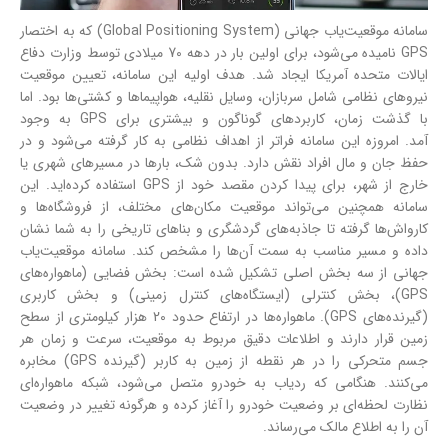
سامانه موقعیت‌یاب جهانی (Global Positioning System) که به اختصار
GPS نامیده می‌شود، برای اولین بار در دهه 70 میلادی توسط وزارت دفاع
ایالات متحده آمریکا ایجاد شد. هدف اولیه این سامانه، تعیین موقعیت
نیروهای نظامی شامل سربازان، وسایل نقلیه، هواپیماها و کشتی‌ها بود. اما
با گذشت زمان، کاربردهای گوناگون و بیشتری برای GPS به وجود
آمد. امروزه این سامانه فراتر از اهداف نظامی به کار گرفته می‌شود و در
حفظ جان و مال افراد نقش دارد. بدون شک، بارها در مسیرهای شهری یا
خارج از شهر، برای پیدا کردن مقصد خود از GPS استفاده کرده‌اید. این
سامانه همچنین می‌تواند موقعیت مکان‌های مختلف، از فروشگاه‌ها و
کارواش‌ها گرفته تا جاذبه‌های گردشگری و بناهای تاریخی را به شما نشان
داده و مسیر مناسب به سمت آن‌ها را مشخص کند. سامانه موقعیت‌یاب
جهانی از سه بخش اصلی تشکیل شده است: بخش فضایی (ماهواره‌های
GPS)، بخش کنترلی (ایستگاه‌های کنترل زمینی) و بخش کاربری
(گیرنده‌های GPS). ماهواره‌ها در ارتفاع حدود 20 هزار کیلومتری از سطح
زمین قرار دارند و اطلاعات دقیق مربوط به موقعیت، سرعت و زمان هر
جسم متحرکی را در هر نقطه از زمین به کاربر (گیرنده GPS) مخابره
می‌کنند. هنگامی که ردیاب به خودرو متصل می‌شود، شبکه ماهواره‌ای
نظارت لحظه‌ای بر وضعیت خودرو را آغاز کرده و هرگونه تغییر در وضعیت
آن را به اطلاع مالک می‌رساند.