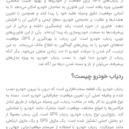
از
ردیاب‌های GPS
برای حفاظت از خودروها و بهبود امنیت شخصی،
اهمیتی ویژه یافته است. این فناوری به صاحبان خودرو امکان می‌دهد تا به
آسانی موقعیت دقیق وسیله نقلیه خود را پیدا کنند و همچنین با تعیین
هشدارها و نظارت بر جابجایی خودرو، سطح ایمنی و کارایی آن را افزایش
دهند. فناوری در حوزه امنیت رشد چشمگیری داشته و برخی از این
پیشرفت‌ها به صنعت خودروسازی راه پیدا کرده‌اند. یکی از این فناوری‌های
نوین، ردیاب خودرو است. این ردیاب با بهره‌گیری از GPS، موقعیت
لحظه‌ای خودرو را به روش‌های گوناگون به اطلاع مالک می‌رساند. به این
ترتیب، گم شدن یا سرقت خودرو تا حد زیادی منتفی می‌شود، مگر آنکه
ردیاب از خودرو جدا شود. با نصب ردیاب خودرو، به ویژه مدل‌های
پیشرفته، می‌توان از باز و بسته شدن درها نیز آگاه شد.
ردیاب خودرو چیست؟
ردیاب خودرو یک قطعه سخت‌افزاری است که درون یا بیرون خودرو نصب
شده و وظیفه اصلی آن، تعیین موقعیت جغرافیایی خودرو است. بسته به
نوع فناوری به کار رفته در ساخت ردیاب، این وسیله می‌تواند از طریق تبادل
فرکانس‌ها یا امواج مختلف، موقعیت اشیاء متحرک مانند خودرو را شناسایی
کند. رایج‌ترین نوع ردیاب خودرو، ردیاب GPS است. این ردیاب معمولاً از
دو بخش اصلی تشکیل شده است: یک ماژول GPS و یک ماژول ارتباطی
مانند سیم‌کارت. ردیاب خودرو با استفاده از سیستم موقعیت‌یابی جهانی و