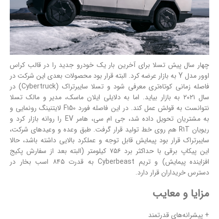
چهار سال پیش تسلا برای آخرین بار یک خودرو جدید را در قالب کراس
اوور مدل Y به بازار عرضه کرد. البته قرار بود محصولات بعدی این شرکت در
فاصله زمانی کوتاه‌تری معرفی شود و تسلا سایبرتراک (Cybertruck) در
سال ۲۰۲۱ به بازار بیاید. اما به دلایلی ایلان ماسک، مدیر و مالک تسلا
نتوانست به قولش عمل کند. در این فاصله فورد F150 لایتنینگ رونمایی و
به مشتریان تحویل داده شد، جی ام سی، هامر EV را روانه بازار کرد و
ریویان R1T هم روی خط تولید قرار گرفت. طبق وعده و وعیدهای شرکت،
سایبرتراک قرار بود پیمایش قابل توجه و عملکرد بالایی داشته باشد، حالا
این پیکاپ برقی با حداکثر برد ۷۵۶ کیلومتر (البته بعد از سفارش پکیج
افزاینده پیمایش) و تریم Cyberbeast به قدرت ۸۴۵ اسب بخار در
دسترس خریداران قرار دارد.
مزایا و معایب
+ پیشرانه‌های قدرتمند