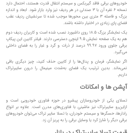
خودروهای برقی فاقد گیربکس و سیستم انتقال قدرت هستند، احتمال دارد
نسخه ۶ نفره آن با ۳ صندلی در هر ردیف نیز وارد بازار شود. ابعاد و اندازه
بزرگ و فاصله ۳ متری بین محورها موجب شده تا سرنشینان ردیف عقب
فضای پای زیادی در اختیار داشته باشند.
یک نمایشگر بزرگ ۱۸.۵ روی داشبورد نصب شده است و کاربران ردیف دوم
هم به یک صفحه نمایش ۹.۵ اینچی دسترسی دارند. فیلتر کابین این پیکاپ
برقی جلوی ورود ۹۹.۹۷ درصد از ذرات و گرد و غبار را به فضای داخلی
می‌گیرد.
اگر نمایشگر، فرمان و پدال‌ها را از کابین حذف کنید، چیز دیگری باقی
نمی‌ماند. بدین ترتیب یک فضای به‌شدت مینیمال را درون سایبرتراک
داریم.
آپشن ها و امکانات
تسلای یکی از خودروسازان پیشرو در حوزه فناوری خودرویی است و
ازاین‌رو سایبرتراک نیز ماشینی با فناوری‌های مدرن است. علاوه بر انواع
رادارها، حسگرها و سیستم خودران، با تسلا سایبر تراک می‌توان خودروهای
برقی دیگر را شارژ کرد یا وسایل برقی را به پریز آن زد.
قیمت تسلا سایبرتراک در بازار