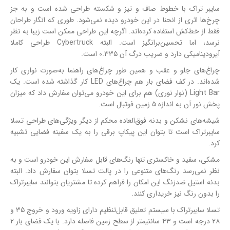
سایبر تراک با خطوط صاف و تیز و شکسته طراحی شده است و به جز
چرخ‌ها اثری از انحنا در این خودرو دیده نمی‌شود. طوری که انگار طراحان
فقط از خط‌کش استفاده کرده‌اند. اگرچه این طراحی ممکن است زیبا به نظر
نرسد، اما تحسین‌برانگیز است. البته Cybertruck طراحی کاملا
آیرودینامیکی دارد و ضریب درگ آن ۰.۳۳۵ است.
چراغ‌های جلو و عقب و همین طور چراغ‌های راهنما به‌صورت نواری کار
شده‌اند. در کف فضای بار هم چراغ‌های LED کار گذاشته شده است. یک
Light Bar (نوار نوری) هم برای این خودرو می‌توان سفارش داد که میزان
پخش نور آن به اندازه ۵ زمین فوتبال است.
شیشه‌های نشکن و بدنه فوق‌العاده محکم از دیگر ویژگی‌های طراحی تسلا
سایبرتراک است تا بتوان این پیکاپ برقی را به یک سفینه فضایی تشبیه
کرد.
مشکی، سفید و خاکستری تنها رنگ‌های قابل سفارش این خودرو است و به
نظر نمی‌رسد رنگ‌های متنوعی را در پالت تسلا بتوان سفارش داد. البته
بدنه استیل ضدزنگ این امکان را فراهم کرده تا مشتریان بتوانند سایبرتراک
را بدون رنگ نیز خریداری کنند.
تسلا سایبرتراک با سیستم تعلیق قابل‌تنظیم دارای زاویه ورود و خروج ۳۵ و
۲۸ درجه است و ۴۳ سانتیمتر از سطح زمین فاصله دارد. با یک فضای بار ۲