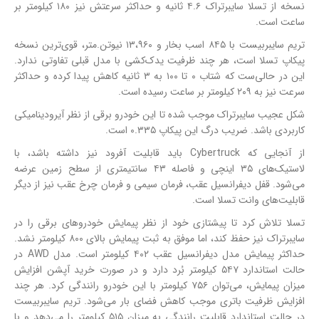
نسخه از تسلا سایبرتراک ۴.۶ ثانیه و حداکثر سرعتش نیز ۱۸۰ کیلومتر بر
ساعت است.
تریم سایبربیست با ۸۴۵ اسب بخار و ۱۳،۹۶۰ نیوتن.متر، قوی‌ترین نسخه
پیکاپ تسلا است، هر چند ظرفیت یدک‌کشی با مدل قبلی تفاوتی ندارد.
این در حالی‌ست که شتاب ۰ تا ۱۰۰ به ۳ ثانیه کاهش پیدا کرده و حداکثر
سرعت نیز به ۲۰۹ کیلومتر بر ساعت رسیده است.
شکل عجیب سایبرتراک موجب شده تا این خودرو برقی از نظر آیرودینامیکی
کاربردی باشد. ضریب درگ این پیکاپ ۰.۳۳۵ است.
از آنجایی که Cybertruck باید قابلیت آفرود نیز داشته باشد، با
لاستیک‌های ۳۵ اینچی و فاصله ۴۳ سانتیمتری از سطح زمین عرضه
می‌شود. قفل دیفرانسیل عقب، فرمان سیمی و فرمان چرخ عقب نیز از دیگر
قابلیت‌های وانت تسلا است.
تسلا تلاش کرد تا پیشتازی خود از نظر پیمایش خودروهای برقی را در
سایبرتراک نیز حفظ کند، اما موفق به ثبت پیمایش بالای ۸۰۰ کیلومتر نشد.
حداکثر پیمایش مدل دیفرانسیل عقب ۴۰۲ کیلومتر است. مدل AWD در
حالت استاندارد ۵۴۷ کیلومتر بُرد دارد و در صورت خرید آپشن افزایش
میزان پیمایش، می‌توان ۷۵۶ کیلومتر با این خودرو رانندگی کرد. هر چند
افزایش ظرفیت باتری موجب کاهش فضای بار می‌شود. تریم سایبربیست
در حالت استاندارد قابلیت رانندگی به میزان ۵۱۵ کیلومتر را می‌دهد و با