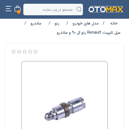
0
خانه
/
مدل های خودرو
/
رنو
/
ساندرو
/
میل تایپیت Renault رنو ال 90 و ساندرو
نام ویژگی
مقدار ویژگی