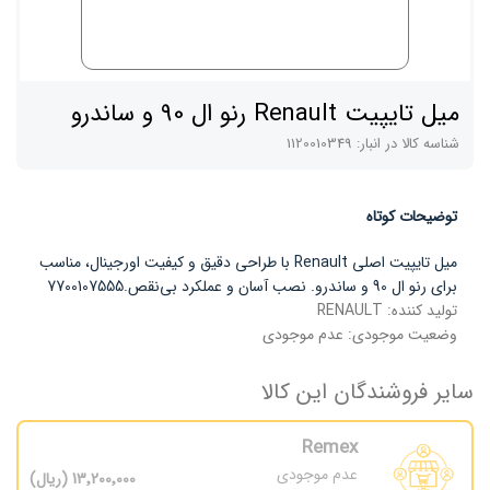
میل تایپیت Renault رنو ال 90 و ساندرو
شناسه کالا در انبار:
1120010349
توضیحات کوتاه
میل تایپیت اصلی Renault با طراحی دقیق و کیفیت اورجینال، مناسب
برای رنو ال 90 و ساندرو. نصب آسان و عملکرد بی‌نقص.7700107555
تولید کننده:
RENAULT
وضعیت موجودی:
عدم موجودی
سایر فروشندگان این کالا
Remex
عدم موجودی
13٬200٬000 (ریال)