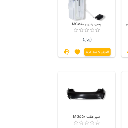
پمپ بنزین MG550
(ریال)
افزودن به سبد خرید
سپر عقب MG550