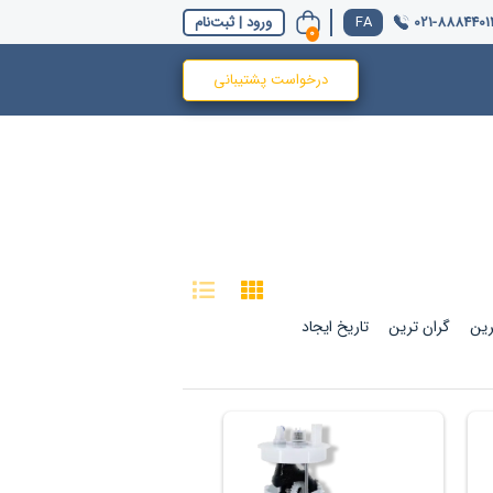
021-8884401
ورود | ثبت‌نام
0
درخواست پشتیبانی
رین
گران ترین
تاریخ ایجاد