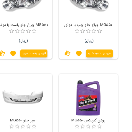
MG550 چراغ جلو چپ با موتور
MG550 چراغ جلو راست با موتور
(ریال)
(ریال)
افزودن به سبد خرید
افزودن به سبد خرید
روغن گیربکس MG550
سپر جلو MG550