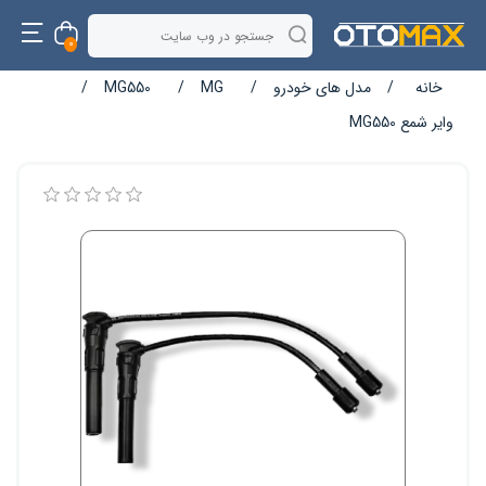
0
خانه
/
مدل های خودرو
/
MG
/
MG550
/
وایر شمع MG550
نام ویژگی
مقدار ویژگی