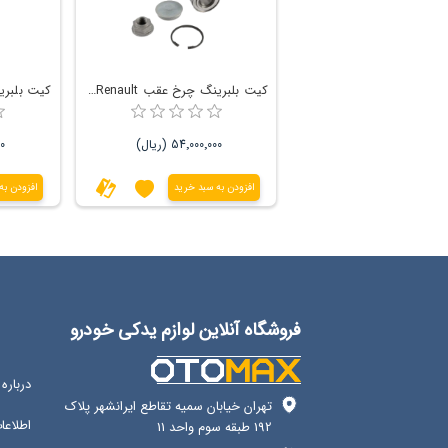
کیت بلبرینگ چرخ عقب Renault رنو کپچر و ال 90 وانت و داستر تک دیف
54٬000٬000 (ریال)
00
افزودن به سبد خرید
افزودن به
فروشگاه آنلاین لوازم یدکی خودرو
درباره 
تهران خیابان سمیه تقاطع ایرانشهر پلاک
اطلاع
192 طبقه سوم واحد 11