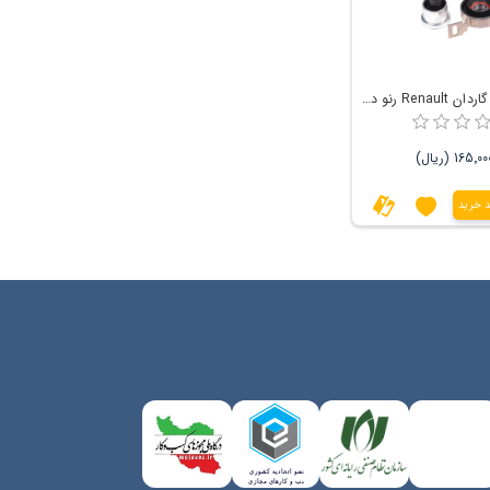
بلبرینگ میل گاردان Renault رنو داستر
165 (ریال)
د خرید