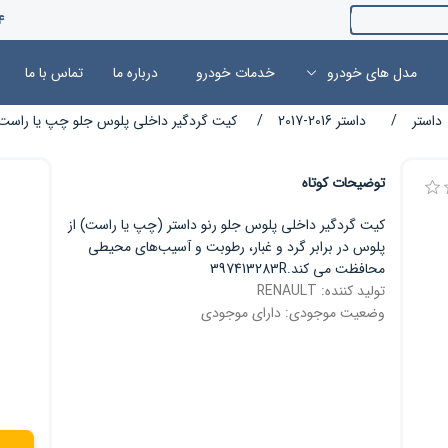
4
مدل های خودرو
خدمات خودرو
درباره ما
تماس با ما
داستر
/
داستر 2016-2017
/
کیت گردگیر داخلی پلوس جلو چپ یا راست Renault رنو داستر 2016-017
توضیحات کوتاه
کیت گردگیر داخلی پلوس جلو رنو داستر (چپ یا راست) از
پلوس در برابر گرد و غبار، رطوبت و آسیب‌های محیطی
محافظت می کند.397413283R
تولید کننده:
RENAULT
وضعیت موجودی:
دارای موجودی