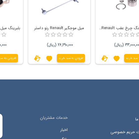
کیت بلبرینگ چرخ عقب Renault رنو داستر دو دیف
میل موجگیر Renault رنو داستر
33٬000٬0 (ریال)
26٬290٬000 (ریال)
٬000٬000
 سبد خرید
افزودن به سبد خرید
افزودن به سب
خدمات مشتریان
ما
اخبار
ات حریم خصوصی