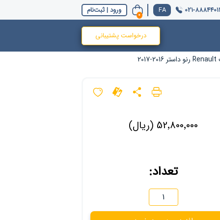
021-8884401
ورود | ثبت‌نام
0
درخواست پشتیبانی
2
52٬800٬000 (ریال)
تعداد: