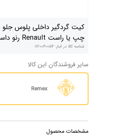
کیت گردگیر داخلی پلوس جلو
چپ یا راست Renault رنو 
2016-2017
شناسه کالا در انبار:
1120040054
سایر فروشندگان این کالا
Remex
مشخصات محصول