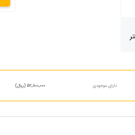
داستر
دارای موجودی
52٬800٬000 (ریال)