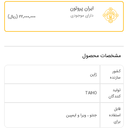
ایران پروتون
دارای موجودی
22٬000٬000 (ریال)
مشخصات محصول
کشور
ژاپن
سازنده
تولید
TAIHO
کنندگان
قابل
استفاده
جنتو ، ویرا و ایمپین
برای