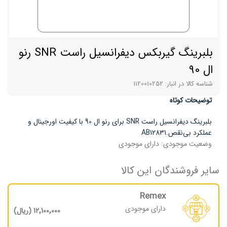
بلبرینگ گیربکس دیفرانسیل راست SNR رنو
ال 90
شناسه کالا در انبار:
1120010252
توضیحات کوتاه
بلبرینگ دیفرانسیل راست SNR برای رنو ال 90 با کیفیت اورجینال و
عملکرد بی‌نقص.AB12831
وضعیت موجودی:
دارای موجودی
سایر فروشندگان این کالا
Remex
دارای موجودی
12٬100٬000 (ریال)