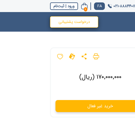
021-8884401
ورود | ثبت‌نام
0
درخواست پشتیبانی
170٬000٬000 (ریال)
خرید غیر فعال