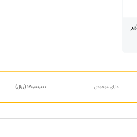
ر
دارای موجودی
170٬000٬000 (ریال)