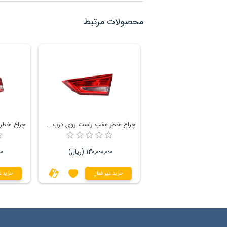
محصولات مرتبط
چراغ خطر عقب راست روی درب صندوق 511 FMC
130٬000٬000 (ریال)
00
خرید غیر فعال
خرید غ