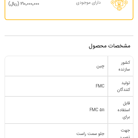
دارای موجودی
210٬000٬000 (ریال)
مشخصات محصول
کشور
چین
سازنده
تولید
FMC
کنندگان
قابل
استفاده
FMC 511
برای
جهت
جلو سمت راست
نصب