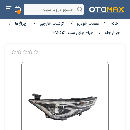
0
خانه
/
قطعات خودرو
/
تزئینات خارجی
/
چراغ‌ها
/
چراغ جلو
/
چراغ جلو راست FMC 511
نام ویژگی
مقدار ویژگی