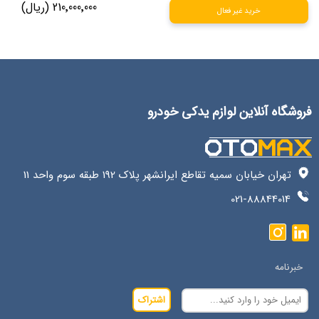
210٬000٬000 (ریال)
خرید غیر فعال
فروشگاه آنلاین لوازم یدکی خودرو
تهران خیابان سمیه تقاطع ایرانشهر پلاک 192 طبقه سوم واحد 11
021-88844014
خبرنامه
اشتراک