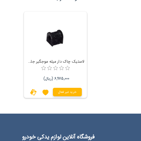
لاستیک چاک دار میله موجگیر جلو ویرا
6٬975٬000 (ریال)
خرید غیر فعال
فروشگاه آنلاین لوازم یدکی خودرو