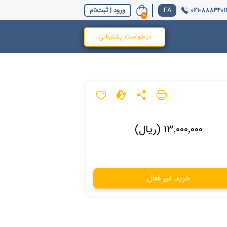
021-8884401
ورود | ثبت‌نام
0
درخواست پشتیبانی
13٬000٬000 (ریال)
خرید غیر فعال