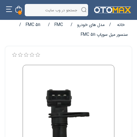
0
خانه
/
مدل های خودرو
/
FMC
/
FMC 511
/
سنسور میل سوپاپ FMC 511
نام ویژگی
مقدار ویژگی