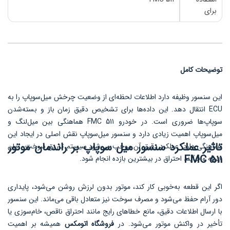
برای
توضیحات کامل
این سنسور وظیفه دارد اطلاعات لحظه‌ای از وضعیت چرخش میل‌سوپاپ را به
ECU انتقال دهد. این داده‌ها برای تشخیص دقیق زمان باز و بسته‌شدن
سوپاپ‌ها ضروری است. در خودرو FMC 511 هماهنگی بین میل‌لنگ و
میل‌سوپاپ اهمیت زیادی دارد و سنسور میل‌سوپاپ نقش اصلی در ایجاد این
تاثیر عملکرد سنسور میل سوپاپ بر راندمان موتور
هماهنگی دارد. عملکرد دقیق آن موجب می‌شود سیستم تزریق سوخت، زمان
FMC 511
جرقه و فرآیند احتراق در بیشترین بازده انجام شود.
اگر این قطعه به‌خوبی کار کند، موتور بدون لرزش روشن می‌شود، پایداری
دور آرام حفظ می‌شود و مصرف سوخت نیز متعادل باقی می‌ماند. این سنسور
با ارسال اطلاعات دقیق، مانع خطاهای رایج مانند احتراق ناقص، خام‌سوزی یا
تأخیر در واکنش موتور می‌شود. در
فروشگاه اتومکس
همیشه بر اهمیت