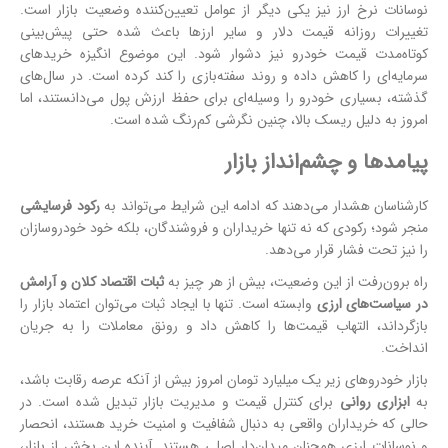
نوسانات نرخ ارز نیز یکی دیگر از عوامل تعیین‌کننده وضعیت بازار است.
تغییرات روزانه قیمت دلار و سایر ارزها باعث شده حتی پیش‌بینی
کوتاه‌مدت قیمت خودرو نیز دشوار شود. این موضوع انگیزه خریدهای
سرمایه‌ای را کاهش داده و روند سفته‌بازی را کند کرده است. در سال‌های
گذشته، بسیاری خودرو را وسیله‌ای برای حفظ ارزش پول می‌دانستند، اما
امروز به دلیل ریسک بالا، چنین نگرشی کم‌رنگ شده است.
پیامدها و چشم‌انداز بازار
کارشناسان هشدار می‌دهند که ادامه این شرایط می‌تواند به
رکود فرسایشی
منجر شود؛ رکودی که نه تنها خریداران و فروشندگان، بلکه خود خودروسازان
را نیز تحت فشار قرار می‌دهد.
راه برون‌رفت از این وضعیت، بیش از هر چیز به
ثبات اقتصاد کلان و آرامش
در سیاست‌های ارزی
وابسته است. تنها با ایجاد ثبات می‌توان اعتماد بازار را
بازگرداند، التهاب قیمت‌ها را کاهش داد و رونق معاملات را به جریان
انداخت.
بازار خودروهای زیر یک میلیارد تومان امروز بیش از آنکه عرصه رقابت باشد،
به
ابزاری روانی
برای کنترل قیمت و مدیریت بازار تبدیل شده است. در
حالی که خریداران واقعی به دنبال شفافیت و امنیت خرید هستند، انحصار
و نوسانات ارزی همچنان میدان‌دار اصلی هستند. آینده این بخش از بازار،