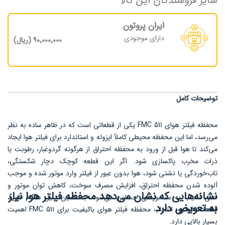
سایر فروشندگان این کالا
ایران پروتون
دارای موجودی
90٬000٬000 (ریال)
توضیحات کامل
محفظه فیلتر هوای FMC 511 یکی از قطعاتی است که در ظاهر ساده به نظر
می‌رسد، اما این محفظه محیطی کاملاً ایزوله و استاندارد برای فیلتر هوا ایجاد
می‌کند تا هوا قبل از ورود به محفظه احتراق از هرگونه گردوغبار، رطوبت یا
ذرات مخرب پاکسازی شود. اگر این قطعه کوچک دچار شکستگی،
تاب‌خوردگی یا نشتی شود، هوا بدون عبور از فیلتر وارد موتور شده و موجب
آلوده شدن محفظه احتراق، افزایش مصرف سوخت، کاهش توان موتور و
نشانه‌هایی که نشان می‌دهد محفظه فیلتر هوا نیاز
حتی آسیب به سنسورهای حساس می‌شود. به همین دلیل هنگام
خرید
به تعویض دارد
قطعات خودرو
، انتخاب محفظه فیلتر هوای باکیفیت برای FMC 511 اهمیت
بسیار بالایی دارد.