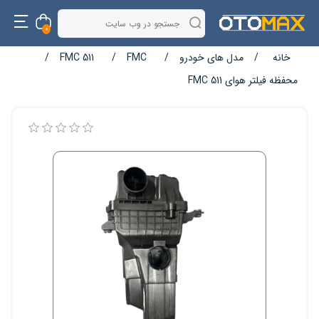
0
خانه
/
مدل های خودرو
/
FMC
/
FMC 511
/
محفظه فیلتر هوای FMC 511