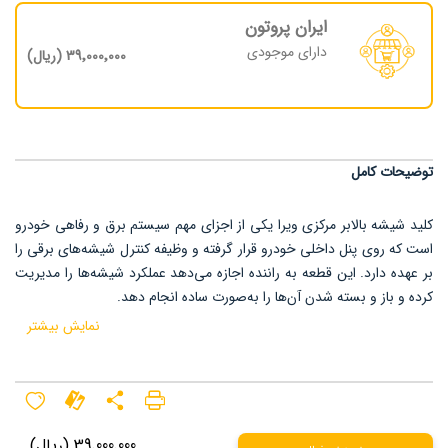
ایران پروتون
دارای موجودی
39٬000٬000 (ریال)
توضیحات کامل
کلید شیشه بالابر مرکزی ویرا یکی از اجزای مهم سیستم برق و رفاهی خودرو
است که روی پنل داخلی خودرو قرار گرفته و وظیفه کنترل شیشه‌های برقی را
بر عهده دارد. این قطعه به راننده اجازه می‌دهد عملکرد شیشه‌ها را مدیریت
کرده و باز و بسته شدن آن‌ها را به‌صورت ساده انجام دهد.
نمایش بیشتر
این کلید با ساختار الکتریکی دقیق و طراحی متناسب با کابین پروتون ویرا
تولید شده است تا در محل اصلی خود نصب شده و عملکرد هماهنگی با
موتورهای شیشه بالابر داشته باشد. کیفیت ساخت کلید تأثیر مستقیمی بر
سرعت پاسخ‌دهی، دوام اتصالات داخلی و عملکرد صحیح سیستم شیشه‌های
برقی دارد.
39٬000٬000 (ریال)