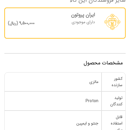
سایر فروشندگان این کالا
ایران پروتون
دارای موجودی
9٬500٬000 (ریال)
مشخصات محصول
کشور
مالزی
سازنده
تولید
Proton
کنندگان
قابل
استفاده
جنتو و ایمپین
برای