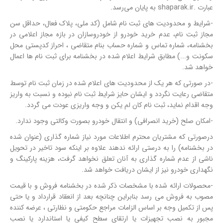
عبارت .shaparak.ir به پایان می‌رسد.
-شرایط و محدودیت های ثبت نام شامل (کد ملی، پلاک فعال، حداقل سن
مجاز ثبت نام، عدم خرید خودرو از خودروسازان در بازه مجاز اعلامی در
بخشنامه، شماره تماس و شماره حساب بنام متقاضی ، احراز کدپستی محل
سکونت و...) مطابق شرایط اعلام شده در بخشنامه برای ثبت نام ها اعمال
خواهد شد.
-در صورتی که هر یک از محدودیت های اعلام شده در زمان ثبت نام توسط
متقاضی رعایت نگردد و ایشان حایز شرایط ثبت نام نبوده و نسبت به واریز
وجه اقدام نماید، ثبت نام کان لم یکن و وجه واریزی عودت می گردد.
-امکان صلح (خرید انصرافی) و انتقال خودرو بصورت وکالتی وجود ندارد.
درصورتی که مشتریان محترم اطلاعات مورد نیاز شماره گذاری (عنوان شده
در بخشنامه) را به درستی ارائه ندهند علاوه بر اینکه سود تاخیر در تحویل
ناشی از عدم شماره گذاری به آنان تعلق نخواهد گرفت، هزینه پارکینگ و
نگهداری خودرو نیز از ایشان دریافت خواهد شد.
-محصولات ارائه شده با مشخصات ذکر شده در بخشنامه فروش و با قیمت
مصوب به فروش می رسد بنابراین چنانچه بعد از انعقاد قرارداد و یا حتی
پس از تکمیل وجه بر اساس الزامات مراجع حکومتی و نظارتی ، عرضه کننده
مجبور به نصب تجهیزات یا ارتقای سطح کیفی یا استاندارد یا نصب