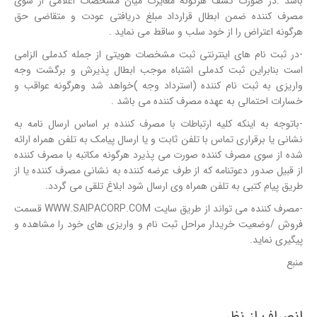
باشد .در صورت کشف هرگونه مغایرت میان مشخصات اعلامی از سوی
مصرف کننده ضمن ابطال قرارداد مبلغ دریافتی عودت و متقاضی حق
هرگونه اعتراض را از خود سلب و ساقط می نماید .
-در ثبت نام های اینترنتی ثبت مشخصات هویتی از جمله کدملی الزامی
است بنابراین ثبت کدملی اشتباه موجب ابطال پذیرش و برگشت وجه
واریزی به ثبت نام کننده (استرداد وجه )خواهد شد وهرگونه عواقب و
خسارات احتمالی به عهده مصرف کننده می باشد .
-باتوجه به اینکه کلیه ارتباطات با مصرف کننده بر اساس ارسال نامه به
نشانی یا برقراری تماس با تلفن ثابت و یا ارسال پیامک به تلفن همراه ارائه
شده از سوی مصرف کننده صورت می پذیرد هرگونه مکاتبه با مصرف کننده
از قبیل صدور دعوتنامه که از طرف عرضه کننده به نشانی مصرف کننده یا از
طریق پیام کتبی به تلفن همراه وی ارسال شود ابلاغ تلقی می گردد.
-مصرف کننده می تواند از طریق سایت WWW.SAIPACORP.COM قسمت
فروش /وضعیت خریدار مراحل ثبت نام و واریزی های خود را مشاهده و
پیگیری نماید.
منبع
انصراف از نظر