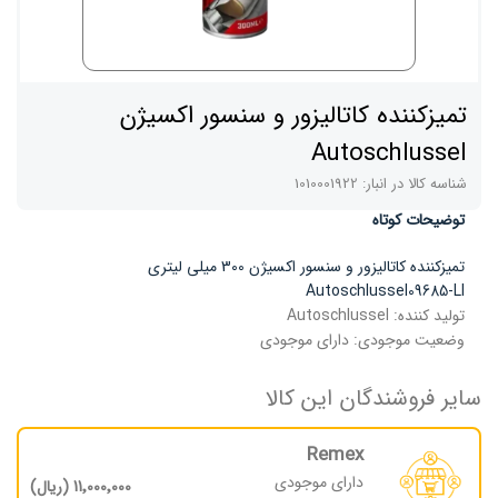
تمیزکننده کاتالیزور و سنسور اکسیژن
Autoschlussel
شناسه کالا در انبار:
1010001922
توضیحات کوتاه
تمیزکننده کاتالیزور و سنسور اکسیژن 300 میلی لیتری
Autoschlussel09685-LI
تولید کننده:
Autoschlussel
وضعیت موجودی:
دارای موجودی
سایر فروشندگان این کالا
Remex
دارای موجودی
11٬000٬000 (ریال)