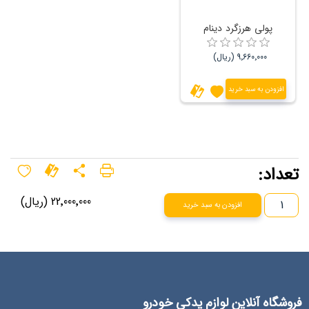
پولی هرزگرد دینام
9٬660٬000 (ریال)
افزودن به سبد خرید
تعداد:
22٬000٬000 (ریال)
افزودن به سبد خرید
فروشگاه آنلاین لوازم یدکی خودرو