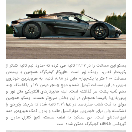
یسکو این مسافت را در ۱۳.۲۷ ثانیه طی کرده که حدود نیم ثانیه کندتر از
رکورددار فعلی، ریمک نِوِرا است. هایپرکار کونیگزگ همچنین با پیمودن
مسافت ۴۰۰ متر یا یک‌چهارم مایل در ۸.۸۸ ثانیه، به سریع‌ترین خودروی
بنزینی در این مسافت تبدیل شده و دوج چلنجر دیمن ۱۷۰ را با اختلاف چند
دهم ثانیه پشت سر گذاشته است. البته هایپرکارهای الکتریکی مثل نِوِرا و
پینین‌فارینا باتیستا همچنان در این بخش سریع‌تر هستند. یسکو همچنین
موفق به ثبت شتاب صفرتاصد در تنها ۲.۷۹ ثانیه شده که هرچند رکوردی را
نشکسته ولی برای خودرویی دیفرانسیل عقب و بدون کمک هیبریدی عدد
فوق‌العاده‌ای است. این عملکرد به لطف سیستم لانچ کنترل مدرن و
گیربکس خلاقانه کونیگزگ ممکن شده است.