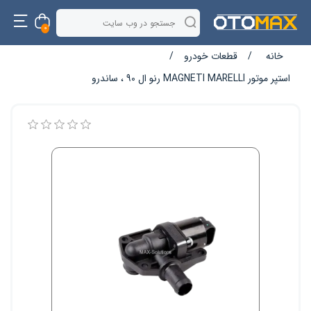
0
خانه
/
قطعات خودرو
/
استپر موتور MAGNETI MARELLI رنو ال 90 ، ساندرو
نام ویژگی
مقدار ویژگی