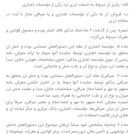
الف‏- واریز ارز مربوط به حساب ارزی نزد یکی از مؤسسات اعتباری.
ب‏- فروش ارز به یکی از مؤسسات اعتباری و یا صرافی مجاز با ثبت در
سامانه ارزی.
تبصره: پس از گذشت ۶ ماه اسناد مذکور فاقد اعتبار بوده و مشمول قوانین و
مقررات مربوط می‌گردد.
ماده ۵‏‏‏‏‏‏- مؤسسه اعتباری از مفاد این دستورالعمل مستثنی بوده و حمل ارز
متعلق به مؤسسه اعتباری توسط نماینده آنها منوط به ارائه معرفی نامه
رسمی از سوی مؤسسه اعتباری مذکور، حاوی مشخصات هویتی حامل، مبدأ
و مقصد ارز، میزان و نوع ارز و علت حمل و جابجایی است.
ماده ۶- صرافی‌از مفاد این دستورالعمل مستثنی بوده و حمل ارز متعلق به
صرافی مذکور توسط نماینده آنها منوط به در اختیار داشتن معرفی نامه
ممهور به مهر و امضا مجاز صرافی، مشخصات حامل، مبدا و مقصد حمل ارز،
میزان و نوع ارز و علت جابجایی به همراه رسید سنا است.
تبصره: معرفی نامه ممهور به مهر و امضا مجاز و معتبر صرافی، صرفاً برای
حمل ارز میان صرافی‌ها، مؤسسات اعتباری، بانک مرکزی و مرکز مبادله ارز و
طلای ایران قابلیت استفاده دارد.
ماده ۷ چنانچه مشخص شود منشأ ارزهای موضوع این دستورالعمل حاصل
از پولشویی و تأمین مالی تروریسم است، برابر قوانین و مقررات موضوعه از