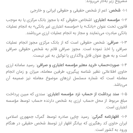
مشروح زیر به‌کار می‌روند:
۱-۱-
شخص
: اعم از شخص حقیقی و حقوقی ایرانی و خارجی
۱-۲-
مؤسسه اعتباری
: اشخاص حقوقی که با مجوز بانک مرکزی یا به موجب
قانون، تحت عنوان «بانک» یا «مؤسسه اعتباری غیر بانکی» به انجام عملیات
بانکی مبادرت می‌نمایند و مجاز به انجام عملیات ارزی می‌باشند.
۱-۳-
صرافی
: شخص حقوقی است که از بانک مرکزی مجوز انجام عملیات
صرافی را اخذ نموده است. مجوز صرافی قائم به شخص حقوقی صرافی
است و به هیچ عنوان قابل واگذاری یا توکیل به غیر نیست.
۱-۴-
صورت‌حساب خرید معتبر مؤسسه اعتباری و صرافی
: رسید سامانه ارزی
حاوی اطلاعاتی نظیر شناسه پیگیری، طرفین معامله، میزان و زمان انجام
معامله است که شماره مسلسل ارزهای موضوع معامله نیز ضمیمه آن
می‌باشد.
۱-۵-
سند برداشت از حساب نزد مؤسسه اعتباری
: سندی که مبین پرداخت
مبلغ مربوط از محل حساب ارزی به شخص دارنده حساب توسط مؤسسه
اعتباری است.
۱-۶-
اظهارنامه گمرکی
: رسید چاپی صادره توسط گمرک جمهوری اسلامی
ایران حاوی کد رهگیری که بیانگر اظهار ارز توسط شخص حقیقی در هنگام
ورود به کشور است.