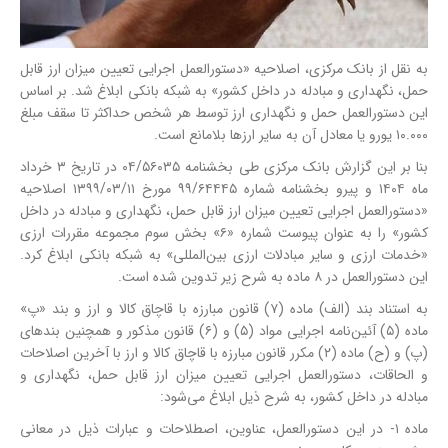
به نقل از بانک مرکزی، اصلاحیه «دستورالعمل اجرایی تعیین میزان ارز قابل
حمل، نگهداری و مبادله در داخل کشور» به شبکه بانکی ابلاغ شد. بر اساس
این دستورالعمل حمل و نگهداری ارز توسط هر شخص حداکثر تا سقف مبلغ
۱۰.۰۰۰ یورو یا معادل آن به سایر ارزها بلامانع است.
بنا بر این گزارش بانک مرکزی طی بخشنامه ۰۴/۵۶۰۳۵ در تاریخ ۳ خرداد
ماه ۱۴۰۴ و پیرو بخشنامه شماره ۶۴۴۴۵‏‏‏/۹۹ مورخ ۱۱/‏۰۳/‏۱۳۹۹‬ اصلاحیه
«دستورالعمل اجرایی تعیین میزان ارز قابل حمل، نگهداری و مبادله در داخل
کشور» را به عنوان پیوست شماره «۶» بخش سوم مجموعه مقررات ارزی
«خدمات ارزی و سایر مبادلات ارزی بین‌المللی» به شبکه بانکی ابلاغ کرد.
این دستورالعمل در ۸ ماده به شرح زیر تدوین شده است.
به استناد بند (الف) ماده (۷) قانون مبارزه با قاچاق کالا و ارز و بند «پ»
ماده (۵) آئین‌نامه اجرایی مواد (۵) و (۶) قانون مذکور و همچنین بندهای
(پ) و (ح) ماده (۲) مکرر قانون مبارزه با قاچاق کالا و ارز با آخرین اصلاحات
و الحاقات،
دستورالعمل اجرایی تعیین میزان ارز قابل حمل، نگهداری و
مبادله در داخل کشور
، به شرح ذیل ابلاغ می‌شود:
ماده ۱‏‏‏‏‏‏‏‏- در این دستورالعمل، عناوین، اصطلاحات و عبارات ذیل در معانی