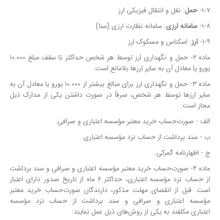
۱-۷-
حمل
: نقل و انتقال فیزیکی ارز
۱-۸-
سامانه ارزی
: سامانه نظارت ارزی (سنا)
۱-۹-
ارز
: اسکناس و مسکوک ارز
ماده ۲‏- حمل و نگهداری ارز توسط هر شخص حداکثر تا سقف مبلغ ۱۰.۰۰۰
یورو یا معادل آن به سایر ارزها بلامانع است.
ماده ۳‏‏‏‏‏‏‏‏- حمل و نگهداری ارز برای مبالغ بیشتر از ۱۰.۰۰۰ یورو یا معادل آن به
سایر ارزها توسط هر شخص، صرفاً در صورت داشتن یکی از مدارک ذیل
مجاز است:
الف ‏‏‏‏‏‏‏‏‏‏‏- صورت‌حساب خرید معتبر مؤسسه اعتباری و صرافی.
ب ‏‏‏‏‏‏‏‏‏‏‏- سند برداشت از حساب نزد مؤسسه اعتباری.
ج ‏‏‏‏‏‏‏‏‏‏‏- اظهارنامه گمرکی.
ماده ۴‏‏‏‏‏‏‏- صورت‌حساب خرید معتبر مؤسسه اعتباری و صرافی و سند برداشت
از حساب نزد مؤسسه اعتباری، حداکثر ۶ ماه از تاریخ صدور دارای اعتبار
است. قبل از انقضای مهلت مذکور، دارندگان صورت‌حساب خرید معتبر
مؤسسه اعتباری و صرافی و سند برداشت از حساب نزد مؤسسه
اعتباری مکلفند به یکی از روش‌های ذیل عمل نمایند: