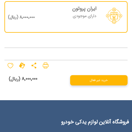
ایران پروتون
دارای موجودی
8٬000٬000 (ریال)
8٬000٬000 (ریال)
خرید غیر فعال
فروشگاه آنلاین لوازم یدکی خودرو