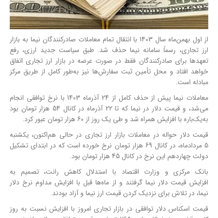
از اول بهمن‌ماه سال 1403 با انتقال تمام معاملات صادرکنندگان نیما به بازار
ارز تجاری، رسماً سامانه نیما حذف شد. طبق سیاست جدید ارزی، رفع
تعهدها برای صادرکنندگان فقط در صورت عرضه در بازار ارز تجاری اتفاق
خواهد افتاد و محل تأمین ثبت سفارش‌ها نیز به‌طور کامل از طریق مرکز
مبادله است.
معاملات نیما پیش از حذف کامل از 24 آذرماه 1403 با نرخ توافقی انجام
می‌شد، و
قیمت دلار
در نیما که تا 22 آذرماه در کانال 54 هزار تومان بود
به‌یک‌باره با افزایش همراه شد و طی یک روز از 60 هزار تومان عبور کرد.
قیمت دلار
حواله در معاملات بازار ارز تجاری در حالی هم‌اکنون، یکشنبه
5 مردادماه، در کانال 69 هزار تومان نرخ خورده است که در ابتدای تشکیل
دولت چهاردهم این نرخ در کانال 45 هزار تومان بود.
بانک مرکزی و وزارت اقتصاد با استدلال کاهش رانت، تصمیم به
افزایش
قیمت دلار
نیما گرفتند و از ماه‌ها قبل با افزایش مداوم نرخ دلار
نیما، در تلاش برای نزدیک کردن
قیمت ارز
نیما و آزاد بودند.
قیمت اسکناس دلار توافقی در بازار تجاری امروز با افزایش نسبت به روز